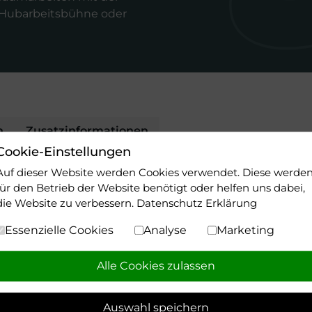
 Hubarbeitsbühne oder
n
Zusatzinformationen
Cookie-Einstellungen
e (zwei Personen im Korb),
Auf dieser Website werden Cookies verwendet. Diese werde
für den Betrieb der Website benötigt oder helfen uns dabei,
en,
die Website zu verbessern.
Datenschutz Erklärung
kenntnisse, Auswahl
Essenzielle Cookies
Analyse
Marketing
ubarbeitsbühne ohne SKT
Alle Cookies zulassen
Auswahl speichern