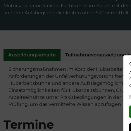
Motorsäge erforderliche Fachkunde im Baum mit der
anderen Aufstiegsmöglichkeiten ohne SKT vermittelt.
Ausbildungsinhalte
Teilnahmevoraussetzunge
− Sicherungsmaßnahmen im Korb der Hubarbeitsbühn
− Anforderungen der Unfallverhütungsvorschriften
− Hubarbeitsbühne und andere Aufstiegsmöglichkeit
− Einsatzmöglichkeiten für Hubarbeitsbühnen, Grund
− Arbeitseinsätze unter Praxisbedingungen in der H
− Prüfung, um das vermittelte Wissen abzufragen
Termine