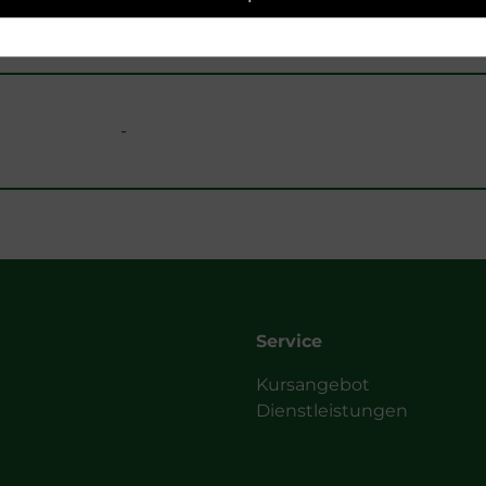
ZEITRAUM
FREIE PLÄTZE
-
Service
Kursangebot
Dienstleistungen