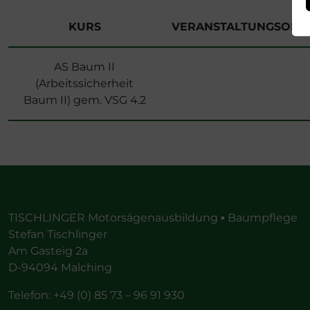
KURS
VERANSTALTUNGSORT
AS Baum II
(Arbeitssicherheit
Baum II) gem. VSG 4.2
TISCHLINGER Motorsägenausbildung ▪ Baumpflege
Stefan Tischlinger
Am Gasteig 2a
D-94094 Malching
Telefon: +49 (0) 85 73 – 96 91 930